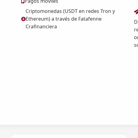
Pagos móviles
Criptomonedas (USDT en redes Tron y
Ethereum) a través de Fatafenne
D
Crafinanciera
r
o
s